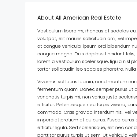
About All American Real Estate
Vestibulum libero mi, rhoncus et sodales eu,
volutpat, elit mauris sollicitudin orci, vel im
at congue vehicula, ipsum orci bibendum nunc
congue magna. Duis dapibus tincidunt felis, 
lorem a vestibulum scelerisque, ligula nisl p
tortor sollicitudin leo sodales pharetra. Nul
Vivamus vel lacus lacinia, condimentum nunc 
fermentum quam. Donec semper purus ut an
venenatis turpis mi, non varius justo scel
efficitur. Pellentesque nec turpis viverra, cur
commodo. Cras gravida interdum nisl, vel ven
imperdiet pretium et eu purus. Fusce purus ex
efficitur ligula. Sed scelerisque, elit nec
porttitor purus turpis ut sem. Ut vehicula ve