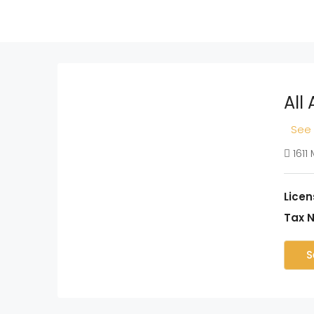
All
See 
1611
Licen
Tax 
S