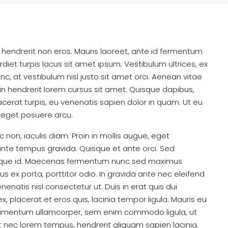
 hendrerit non eros. Mauris laoreet, ante id fermentum
perdiet turpis lacus sit amet ipsum. Vestibulum ultrices, ex
, at vestibulum nisl justo sit amet orci. Aenean vitae
in hendrerit lorem cursus sit amet. Quisque dapibus,
lacerat turpis, eu venenatis sapien dolor in quam. Ut eu
la eget posuere arcu.
non, iaculis diam. Proin in mollis augue, eget
te tempus gravida. Quisque et ante orci. Sed
erisque id. Maecenas fermentum nunc sed maximus
sus ex porta, porttitor odio. In gravida ante nec eleifend
enatis nisl consectetur ut. Duis in erat quis dui
, placerat et eros quis, lacinia tempor ligula. Mauris eu
 condimentum ullamcorper, sem enim commodo ligula, ut
lit nec lorem tempus, hendrerit aliquam sapien lacinia.