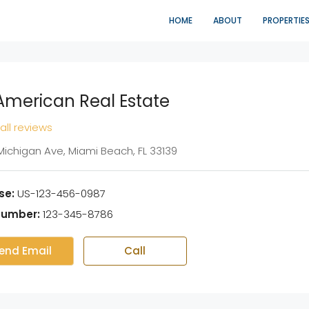
HOME
ABOUT
PROPERTIE
 American Real Estate
all reviews
 Michigan Ave, Miami Beach, FL 33139
se:
US-123-456-0987
Number:
123-345-8786
end Email
Call