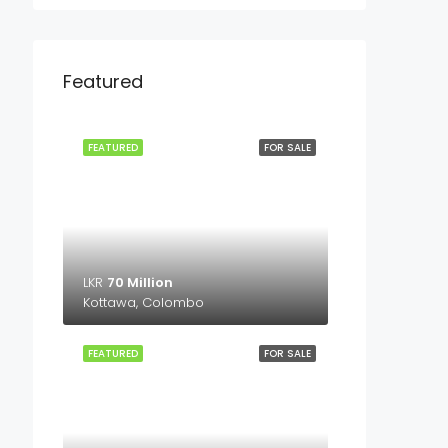
Featured
FEATURED
FOR SALE
LKR
70 Million
Kottawa, Colombo
FEATURED
FOR SALE