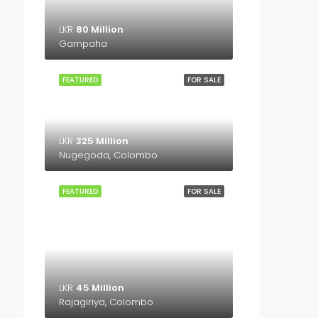
LKR
80 Million
Gampaha
FEATURED
FOR SALE
LKR
325 Million
Nugegoda, Colombo
FEATURED
FOR SALE
LKR
45 Million
Rajagiriya, Colombo